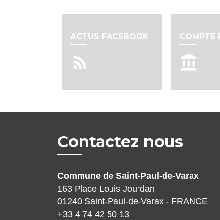
ACTUS FACEBOOK
COMPTE 
rss_feed
account_balance
Contactez nous
Commune de Saint-Paul-de-Varax
163 Place Louis Jourdan
01240 Saint-Paul-de-Varax - FRANCE
+33 4 74 42 50 13