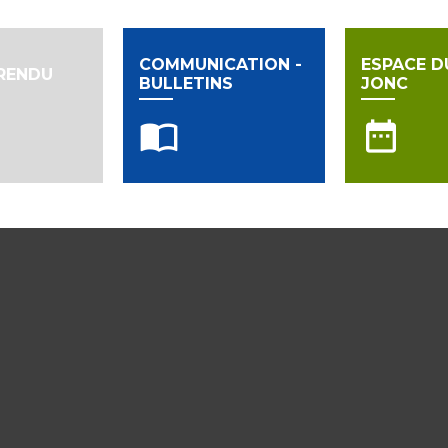
COMMUNICATION -
ESPACE D
RENDU
BULLETINS
JONC
import_contacts
date_range