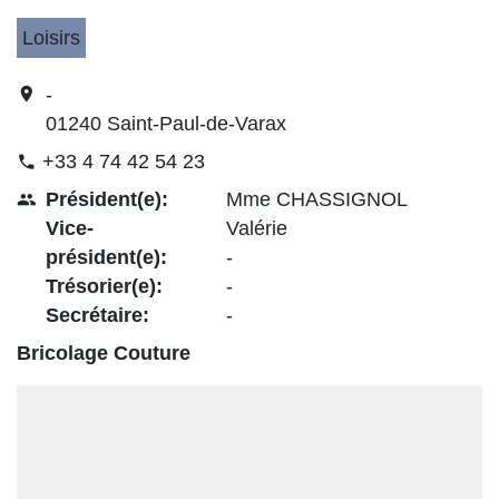
Loisirs
location_on
-
01240 Saint-Paul-de-Varax
+33 4 74 42 54 23
phone
Président(e):
Mme CHASSIGNOL
people
Vice-
Valérie
président(e):
-
Trésorier(e):
-
Secrétaire:
-
Bricolage Couture