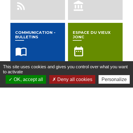
rss_feed
account_balance
COMMUNICATION -
ESPACE DU VIEUX
BULLETINS
JONC
import_contacts
date_range
This site uses cookies and gives you control over what you want
to activate
SALLE DU CENTRE
OK, accept all
Deny all cookies
Personalize
date_range
Contactez nous
Commune de Saint-Paul-de-Varax