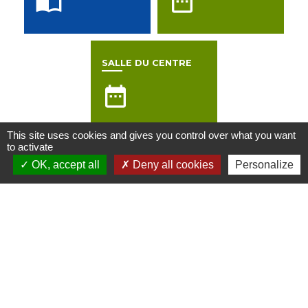
import_contacts
date_range
SALLE DU CENTRE
date_range
This site uses cookies and gives you control over what you want
to activate
Contactez nous
OK, accept all
Deny all cookies
Personalize
Commune de Saint-Paul-de-Varax
163 Place Louis Jourdan
01240 Saint-Paul-de-Varax - FRANCE
+33 4 74 42 50 13
Contact par formulaire