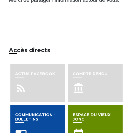
Accès directs
ACTUS FACEBOOK
COMPTE RENDU
rss_feed
account_balance
COMMUNICATION -
ESPACE DU VIEUX
BULLETINS
JONC